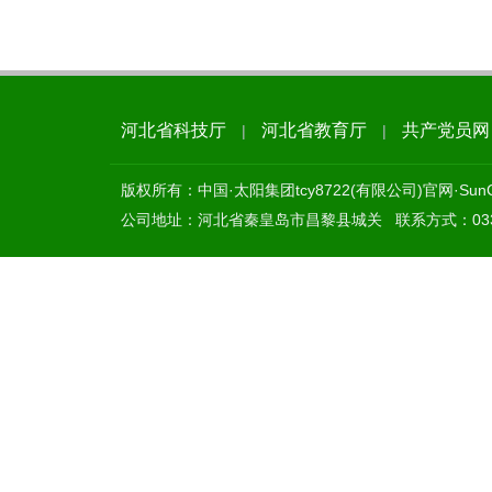
河北省科技厅
河北省教育厅
共产党员网
|
|
版权所有：中国·太阳集团tcy8722(有限公司)官网·SunCit
公司地址：河北省秦皇岛市昌黎县城关 联系方式：0335-2